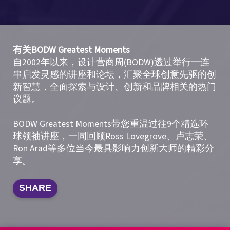
有关BODW Greatest Moments
自2002年以来，设计营商周(BODW)透过举行一连
串启发灵感的讲座和论坛，汇聚全球创意先驱的创
新智慧，全面探索与设计、创新和品牌相关的热门
议题。
BODW Greatest Moments带您重温过往9个精选环
球领袖讲座，一同回顾Ross Lovegrove、卢志荣、
Ron Arad等多位当今最具影响力创新大师的精彩分
享。
SHARE