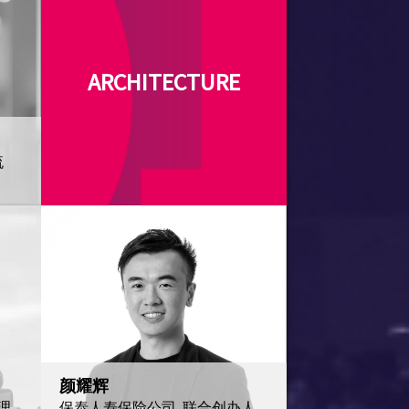
ARCHITECTURE
流
颜耀辉
理,
保泰人寿保险公司, 联合创办人