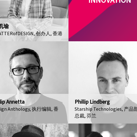
INNOVATION
凯瑜
ATTERofDESIGN, 创办人, 香港
lip Annetta
Phillip Lindberg
sign Anthology, 执行编辑, 香
Starship Technologies, 产
总裁, 芬兰