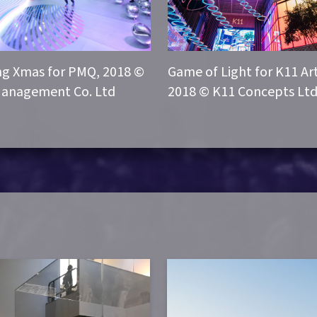
ng Xmas for PMQ, 2018 ©
Game of Light for K11 Art
anagement Co. Ltd
2018 © K11 Concepts Lt