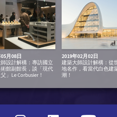
年05月08日
2019年02月02日
大師設計解構：專訪國立
建築大師設計解構：從
美術館副館長，談「現代
地名作，看當代白色建
」Le Corbusier！
潮！