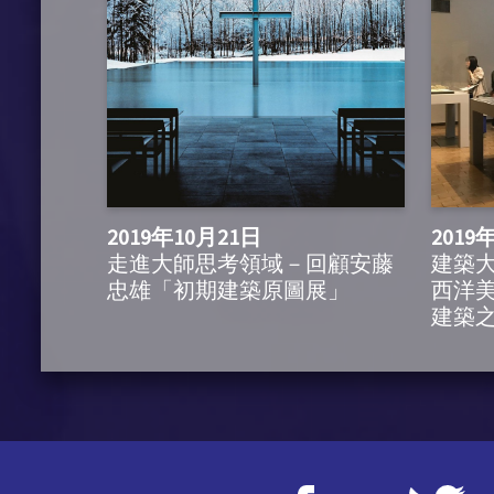
2019年10月21日
2019
走進大師思考領域－回顧安藤
建築
忠雄「初期建築原圖展」
西洋
建築之父