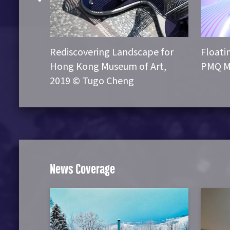
 PMQ,
Rediscovering Landscape for
Floati
nt Co.
Hong Kong Museum of Art,
PMQ M
2019 © Tugo Cheng
News Coverage