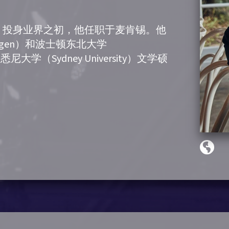
总裁；投身业界之初，他任职于麦肯锡。他
ingen）和波士顿东北大学
以及悉尼大学（Sydney University）文学硕