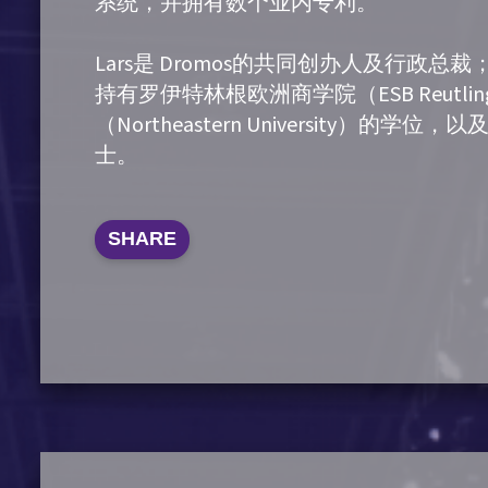
系统，并拥有数个业内专利。
Lars是 Dromos的共同创办人及行政
持有罗伊特林根欧洲商学院（ESB Reutl
（Northeastern University）的学位，
士。
SHARE