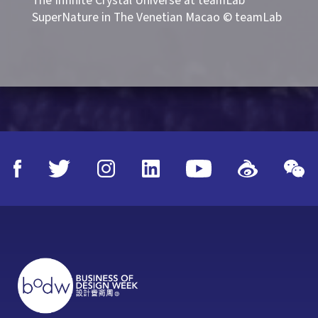
The Infinite Crystal Universe at teamLab
Un
n
SuperNature in The Venetian Macao © teamLab
Pe
in
© 