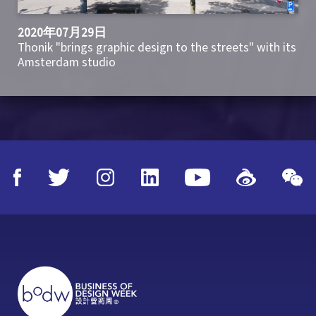
2020年07月29日
Thonik "brings graphic design to the streets" with its
Amsterdam studio