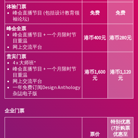
体验门票
峰会直播节目 (包括设计教育领
免费
免费
袖论坛)
峰会全票
峰会直播节目 + 一个月限时节
港币400元
港币280元
目重温
网上交流平台
贵宾门票
4 x 大师班*
峰会直播节目 + 一个月限时节
港币1,600
港币1,120
目重温
元
元
网上交流平台
一年免费订阅Design Anthology
杂誌电子版
企业门票
特别优惠
(7折购票
票价
优惠至