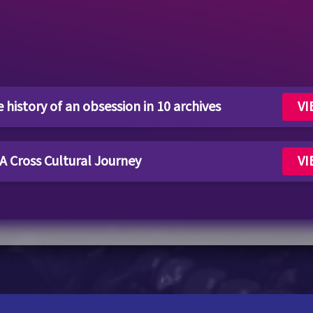
tory of an obsession in 10 archives
VI
 Cross Cultural Journey
VI