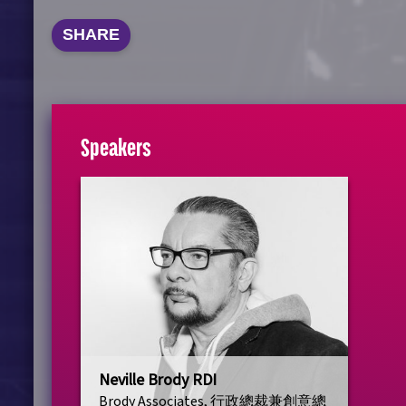
SHARE
Speakers
Neville Brody RDI
Brody Associates, 行政總裁兼創意總