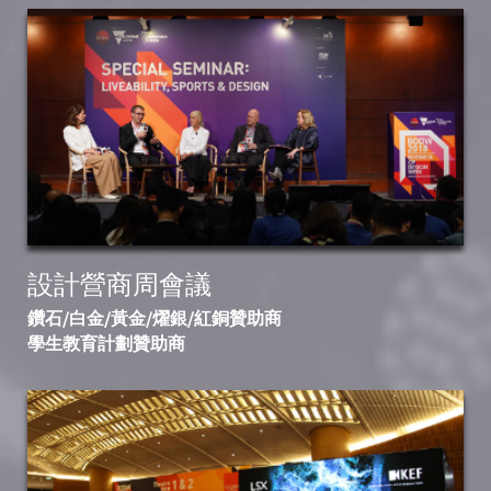
設計營商周會議
鑽石/白金/黃金/燿銀/紅銅贊助商
學生教育計劃贊助商