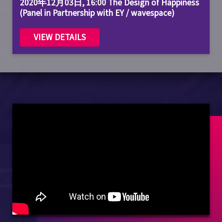
2020年12月03日, 16:00 The Design of Happiness
(Panel in Partnership with EY / wavespace)
VIEW DETAILS