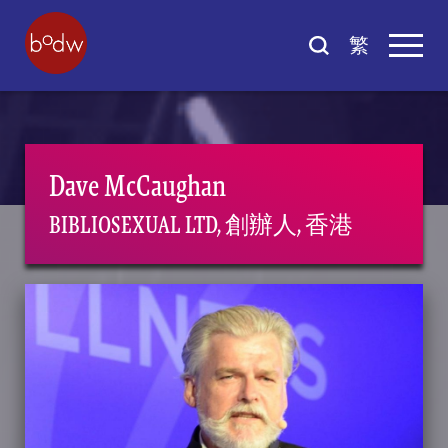
繁
Dave McCaughan
BIBLIOSEXUAL LTD, 創辦人, 香港