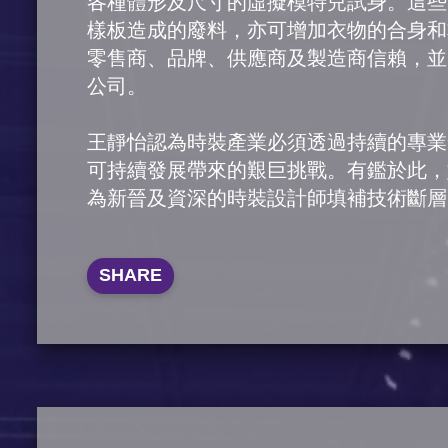
各種體形及尺寸的虛擬模特兒試身。這些
樣板造成的廢料，亦可增加衣物的合身和準
零售商、品牌、供應商及製造商信賴，並
公司。
王靜怡認為時裝產業必須透過持續的專業
可持續發展帶來的艱巨挑戰。有鑑於此，她共
為新晉及資深的時裝設計師填補技術斷層
SHARE