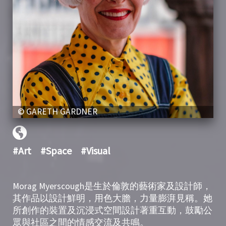
© GARETH GARDNER
#Art
#Space
#Visual
Morag Myerscough是生於倫敦的藝術家及設計師，
其作品以設計鮮明，用色大膽，力量膨湃見稱。她
所創作的裝置及沉浸式空間設計著重互動，鼓勵公
眾與社區之間的情感交流及共鳴。