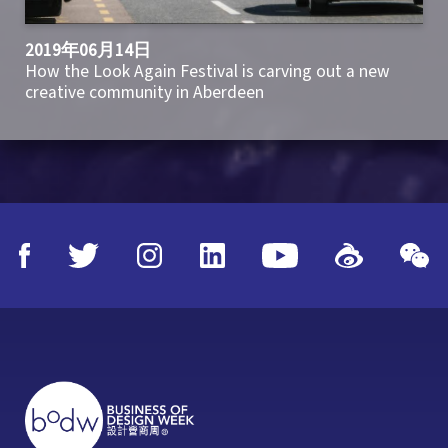
2019年06月14日
How the Look Again Festival is carving out a new
creative community in Aberdeen