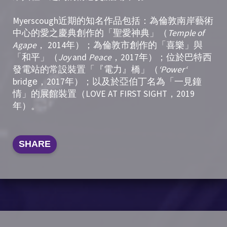
Myerscough近期的知名作品包括：為倫敦南岸藝術
中心的愛之慶典創作的「聖愛神典」（
Temple of
Agape
， 2014年）；為倫敦市創作的「喜樂」與
「和平」（
Joy
and
Peace
，2017年）；位於巴特西
發電站的常設裝置「『電力』橋」（
‘P
ower
‘
bridge，2017年）；以及於亞伯丁名為「一見鐘
情」的展館裝置（LOVE AT FIRST SIGHT，2019
年）。
SHARE