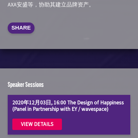
AXA安盛等，协助其建立品牌资产。
SHARE
Speaker Sessions
2020年12月03日, 16:00 The Design of Happiness
(Panel in Partnership with EY / wavespace)
VIEW DETAILS