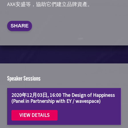
AXA安盛等，協助它們建立品牌資產。
SHARE
Speaker Sessions
2020年12月03日, 16:00 The Design of Happiness
(Panel in Partnership with EY / wavespace)
VIEW DETAILS