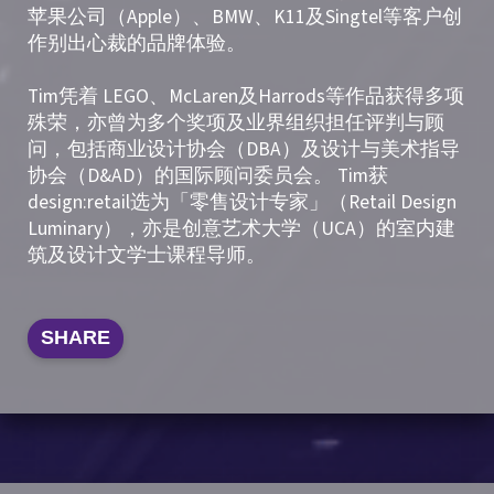
苹果公司（Apple）、BMW、K11及Singtel等客户创
作别出心裁的品牌体验。
Tim凭着 LEGO、McLaren及Harrods等作品获得多项
殊荣，亦曾为多个奖项及业界组织担任评判与顾
问，包括商业设计协会（DBA）及设计与美术指导
协会（D&AD）的国际顾问委员会。 Tim获
design:retail选为「零售设计专家」（Retail Design
Luminary），亦是创意艺术大学（UCA）的室内建
筑及设计文学士课程导师。
SHARE