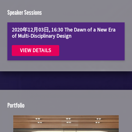
Speaker Sessions
2020年12月03日, 16:30 The Dawn of a New Era
of Multi-Disciplinary Design
VIEW DETAILS
Portfolio