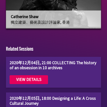
Catherine Shaw
獨立建築、藝術及設計評論家, 香港
Related Sessions
2020年12月04日, 21:00 COLLECTING The history
of an obsession in 10 archives
VIEW DETAILS
2020年12月05日, 18:00 Designing a Life: A Cross
Cultural Journey