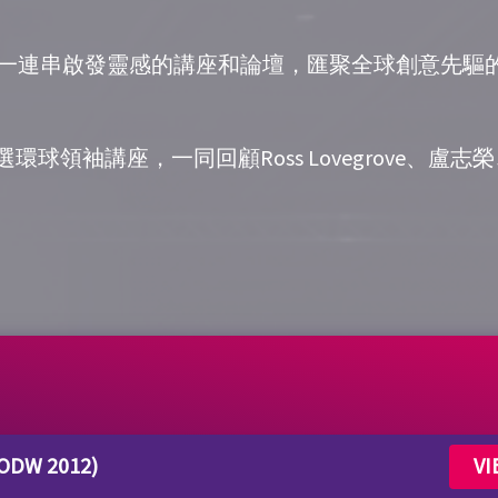
行一連串
啟發靈感
的講座和論壇，匯聚全球創意先驅
9個精選環球領袖講座，一同回顧Ross Lovegrove、盧
BODW 2012)
VI