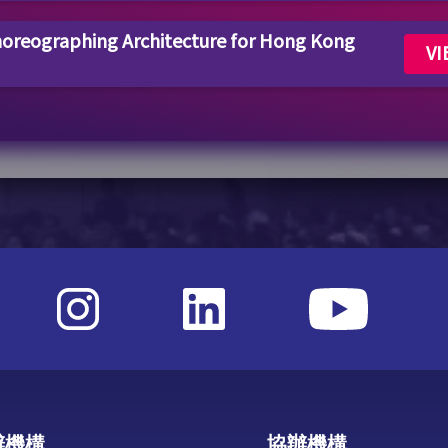
reographing Architecture for Hong Kong
VI
辦機構
協辦機構