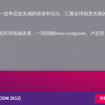
过举行一连串启发灵感的讲座和论坛，汇聚全球创意先
9个精选环球领袖讲座，一同回顾Ross Lovegrove、卢
BODW 2012)
VI