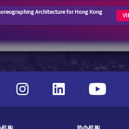
reographing Architecture for Hong Kong
VI
办机构
协办机构