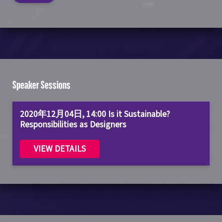
Speaker Sessions
2020年12月04日, 14:00 Is it Sustainable?
Responsibilities as Designers
VIEW DETAILS