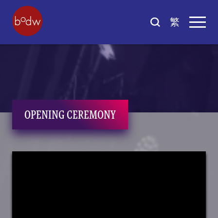
繁
OPENING CEREMONY