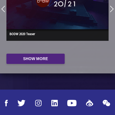
BODW 2020 Teaser
Gr
SHOW MORE