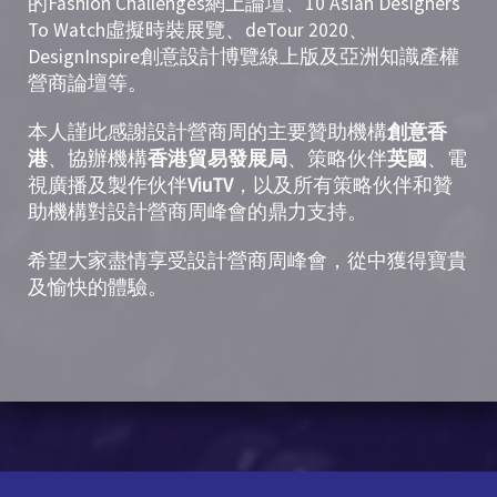
的Fashion Challenges網上論壇、10 Asian Designers
To Watch虛擬時裝展覽、deTour 2020、
DesignInspire創意設計博覽線上版及亞洲知識產權
營商論壇等。
本人謹此感謝設計營商周的主要贊助機構
創意香
港
、協辦機構
香港貿易發展局
、策略伙伴
英國
、電
視廣播及製作伙伴
ViuTV
，以及所有策略伙伴和贊
助機構對設計營商周峰會的鼎力支持。
希望大家盡情享受設計營商周峰會，從中獲得寶貴
及愉快的體驗。